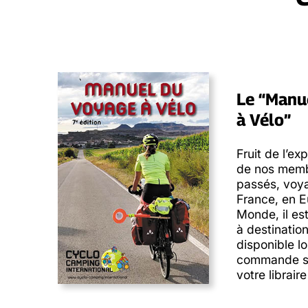
Le “Manu
à Vélo”
Fruit de l’e
de nos memb
passés, voya
France, en E
Monde, il est
à destinatio
disponible lo
commande su
votre librair