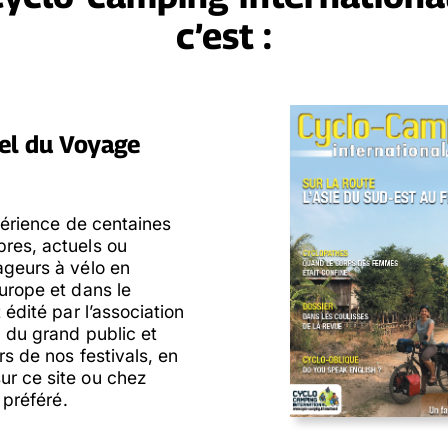
c’est :
el du Voyage
xpérience de centaines
res, actuels ou
geurs à vélo en
urope et dans le
 édité par l’association
n du grand public et
rs de nos festivals, en
r ce site ou chez
e préféré.