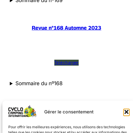
Sommaire du nº169
Revue n°168 Automne 2023
Télécharger
Sommaire du nº168
Gérer le consentement
«
Numéros plus récents
1
2
3
4
5
6
7
8
…
45
Numéros plus anciens
»
Pour offrir les meilleures expériences, nous utilisons des technologies
telles que les cookies pour stocker et/ou accéder aux informations des