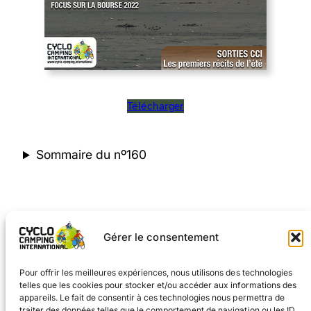
Télécharger
Sommaire du nº160
«
Numéros plus récents
Gérer le consentement
1
2
3
4
5
6
7
8
9
10
…
45
Numéros plus anciens
»
Pour offrir les meilleures expériences, nous utilisons des technologies
telles que les cookies pour stocker et/ou accéder aux informations des
appareils. Le fait de consentir à ces technologies nous permettra de
traiter des données telles que le comportement de navigation ou les ID