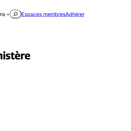
Rechercher
ons
Espaces membres
Adhérer
nistère