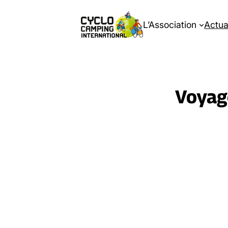
L’Association
Actua
Voyage