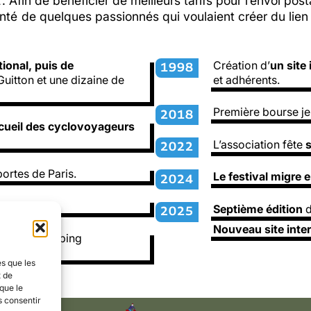
2. Afin de bénéficier de meilleurs tarifs pour l’envoi pos
onté de quelques passionnés qui voulaient créer du lie
ional, puis de
Création d’
un site
1998
uitton et une dizaine de
et adhérents.
Première bourse je
2018
ccueil des cyclovoyageurs
L’association fête
2022
ortes de Paris.
Le festival migre 
2024
o.
Septième édition
2025
Nouveau site inte
Cyclo-Camping
es que les
t de
que le
s consentir