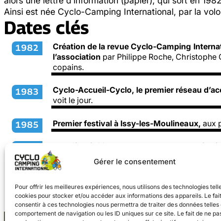
alors une lettre d’information (papier), qui sort en 198
Ainsi est née Cyclo-Camping International, par la vol
Dates clés
Création de la revue
Cyclo-Camping Internat
1982
l’association
par Philippe Roche, Christophe G
copains.
Cyclo-Accueil-Cyclo, le premier réseau d’a
1983
voit le jour.
Premier festival à Issy-les-Moulineaux,
aux p
1985
Première édition du Manuel du Voyage à Vél
1987
Gérer le consentement
Lancement de Postex, messagerie interne
à 
1989
International.
Pour offrir les meilleures expériences, nous utilisons des technologies tell
cookies pour stocker et/ou accéder aux informations des appareils. Le fai
consentir à ces technologies nous permettra de traiter des données telles 
comportement de navigation ou les ID uniques sur ce site. Le fait de ne pa