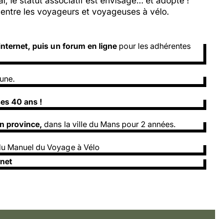
tal, le statut associatif est envisagé… et adopté !
n entre les voyageurs et voyageuses à vélo.
 internet, puis un forum en ligne
pour les adhérentes
une.
ses 40 ans !
en province,
dans la ville du Mans pour 2 années.
du Manuel du Voyage à Vélo
rnet