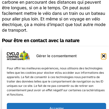
carbone en parcourant des distances qui peuvent
être longues, si on a le temps. On peut aussi
facilement mettre le vélo dans un train ou un bateau
pour aller plus loin. Et même si on voyage en vélo
électrique, ça a moins d’impact que tout autre mode
de transport.
Pour être en contact avec la nature
A vélo, on ne va pas trop vite. On peut mieux
Gérer le consentement
observer la nature. On peut s’arrêter pour observer
un animal ou une plante. Notre moyen de transport
n’effraye pas les animaux. On en voit donc
Pour offrir les meilleures expériences, nous utilisons des technologies
beaucoup plus qu’en voiture.
telles que les cookies pour stocker et/ou accéder aux informations des
appareils. Le fait de consentir à ces technologies nous permettra de
traiter des données telles que le comportement de navigation ou les ID
Pour la santé
uniques sur ce site. Le fait de ne pas consentir ou de retirer son
consentement peut avoir un effet négatif sur certaines caractéristiques
Faire un effort physique régulier permet de se
et fonctions.
maintenir en forme. On a plus de souffle, plus
d’endurance. On se sent plus détendu. On dort
Accepter