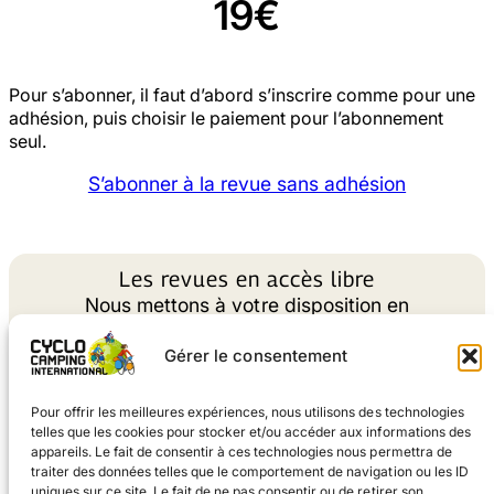
19€
Pour s’abonner, il faut d’abord s’inscrire comme pour une
adhésion, puis choisir le paiement pour l’abonnement
seul.
S’abonner à la revue sans adhésion
Les revues en accès libre
Nous mettons à votre disposition en
téléchargement les numéros de la revue parus il y
a plus de 2 ans.
Gérer le consentement
Feuilleter les anciennes revues
Pour offrir les meilleures expériences, nous utilisons des technologies
telles que les cookies pour stocker et/ou accéder aux informations des
appareils. Le fait de consentir à ces technologies nous permettra de
traiter des données telles que le comportement de navigation ou les ID
uniques sur ce site. Le fait de ne pas consentir ou de retirer son