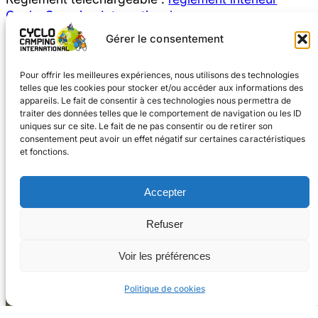
Cyclo-Camping International
Des semaines dédiées aux
Gérer le consentement
familles
Pour offrir les meilleures expériences, nous utilisons des technologies
Pour s’adapter aux contraintes liées aux enfants, le
telles que les cookies pour stocker et/ou accéder aux informations des
principe de ces semaines « familles » est de rester
appareils. Le fait de consentir à ces technologies nous permettra de
une semaine dans un endroit autour duquel des
traiter des données telles que le comportement de navigation ou les ID
balades vélo sont proposées en étoile.
uniques sur ce site. Le fait de ne pas consentir ou de retirer son
consentement peut avoir un effet négatif sur certaines caractéristiques
et fonctions.
Accepter
Refuser
Facebook
Instagram
Voir les préférences
Politique de cookies
#voyageàvélo
#cyclocampinginternational