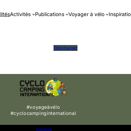
lités
Activités
Publications
Voyager à vélo
Inspirati
Télécharger
#voyageàvélo
#cyclocampinginternational
Cookies