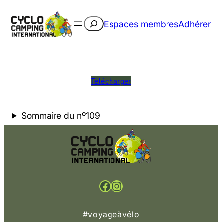
Rechercher
Espaces membres
Adhérer
Télécharger
Sommaire du nº109
Facebook
Instagram
#voyageàvélo