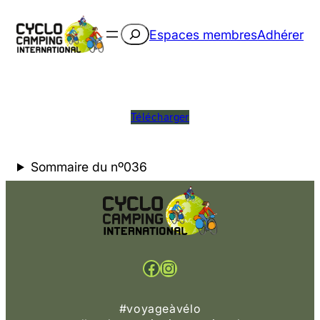
Rechercher
Espaces membres
Adhérer
Télécharger
Sommaire du nº036
Facebook
Instagram
#voyageàvélo