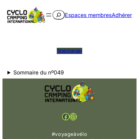
Rechercher
Espaces membres
Adhérer
Télécharger
Sommaire du nº049
Facebook
Instagram
#voyageàvélo