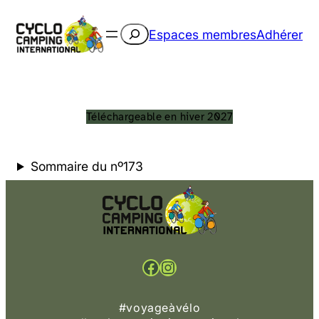
Rechercher
Espaces membres
Adhérer
Téléchargeable en hiver 2027
Sommaire du nº173
Facebook
Instagram
#voyageàvélo