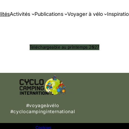
lités
Activités
Publications
Voyager à vélo
Inspirati
Téléchargeable au printemps 2027
#voyageàvélo
#cyclocampinginternational
Cookies