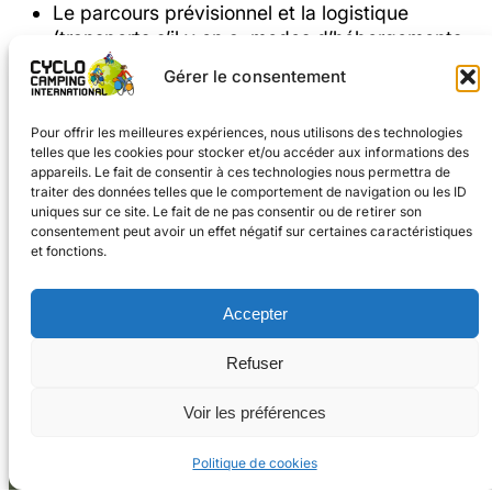
Le parcours prévisionnel et la logistique
(transports s’il y en a, modes d’hébergements
envisagés…)
Gérer le consentement
Le matériel utilisé
Le budget et les financements prévisionnels;
Pour offrir les meilleures expériences, nous utilisons des technologies
l’apport de la bourse et son utilisation
telles que les cookies pour stocker et/ou accéder aux informations des
Les moyens de communications prévus:
appareils. Le fait de consentir à ces technologies nous permettra de
l’objectif de la bourse étant de promouvoir le
traiter des données telles que le comportement de navigation ou les ID
voyage à vélo, la communication autour du
uniques sur ce site. Le fait de ne pas consentir ou de retirer son
consentement peut avoir un effet négatif sur certaines caractéristiques
projet est un plus
et fonctions.
Accepter
Refuser
Facebook
Instagram
Voir les préférences
Politique de cookies
#voyageàvélo
#cyclocampinginternational