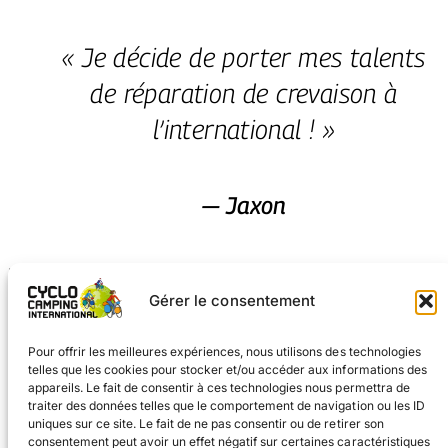
« Je décide de porter mes talents
de réparation de crevaison à
l’international ! »
— Jaxon
Pour l’édition 2026 de
Deux roues et une caméra
, je
prévois trois mois à vélo en Europe, une pause entre
Gérer le consentement
mes études universitaires et l’idée folle d’en
poursuivre d’autres.
Pour offrir les meilleures expériences, nous utilisons des technologies
telles que les cookies pour stocker et/ou accéder aux informations des
Mon premier périple de cyclo-camping en 2025 m’a
appareils. Le fait de consentir à ces technologies nous permettra de
confirmé que j’adore ce style de voyage, et cette
traiter des données telles que le comportement de navigation ou les ID
uniques sur ce site. Le fait de ne pas consentir ou de retirer son
fois-ci, je décide de porter mes talents de réparation
consentement peut avoir un effet négatif sur certaines caractéristiques