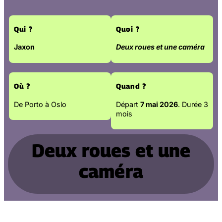
Qui ?
Quoi ?
Jaxon
Deux roues et une caméra
Où ?
Quand ?
De Porto à Oslo
Départ
7 mai 2026
. Durée 3
mois
Deux roues et une
caméra