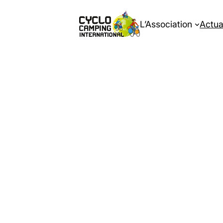
L’Association
Actua