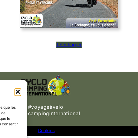
Télécharger
#voyageàvélo
es que les
#cyclocampinginternational
t de
que le
s consentir
Cookies