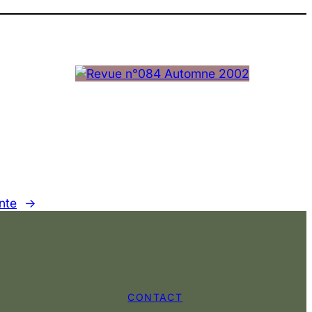
nte
→
CONTACT