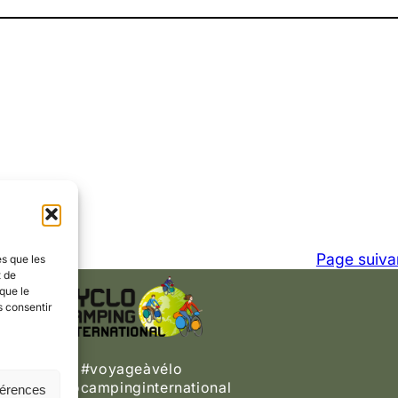
Page suiva
es que les
t de
que le
s consentir
#voyageàvélo
#cyclocampinginternational
férences