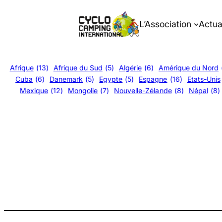
Aller
au
L’Association
Actua
contenu
Afrique
(13)
Afrique du Sud
(5)
Algérie
(6)
Amérique du Nord
Cuba
(6)
Danemark
(5)
Egypte
(5)
Espagne
(16)
Etats-Unis
Mexique
(12)
Mongolie
(7)
Nouvelle-Zélande
(8)
Népal
(8)