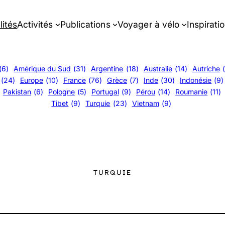
lités
Activités
Publications
Voyager à vélo
Inspirati
(6)
Amérique du Sud
(31)
Argentine
(18)
Australie
(14)
Autriche
(24)
Europe
(10)
France
(76)
Grèce
(7)
Inde
(30)
Indonésie
(9)
Pakistan
(6)
Pologne
(5)
Portugal
(9)
Pérou
(14)
Roumanie
(11)
Tibet
(9)
Turquie
(23)
Vietnam
(9)
TURQUIE