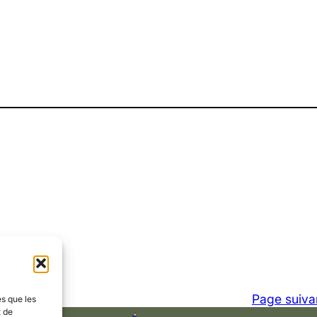
Page suiva
es que les
t de