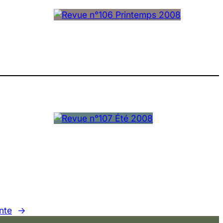
nte
→