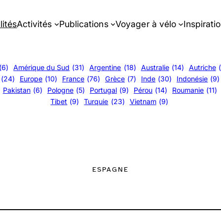
lités
Activités
Publications
Voyager à vélo
Inspirati
(6)
Amérique du Sud
(31)
Argentine
(18)
Australie
(14)
Autriche
(24)
Europe
(10)
France
(76)
Grèce
(7)
Inde
(30)
Indonésie
(9)
Pakistan
(6)
Pologne
(5)
Portugal
(9)
Pérou
(14)
Roumanie
(11)
Tibet
(9)
Turquie
(23)
Vietnam
(9)
ESPAGNE