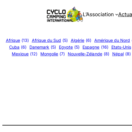
Aller
au
L’Association
Actua
contenu
Afrique
(13)
Afrique du Sud
(5)
Algérie
(6)
Amérique du Nord
Cuba
(6)
Danemark
(5)
Egypte
(5)
Espagne
(16)
Etats-Unis
Mexique
(12)
Mongolie
(7)
Nouvelle-Zélande
(8)
Népal
(8)