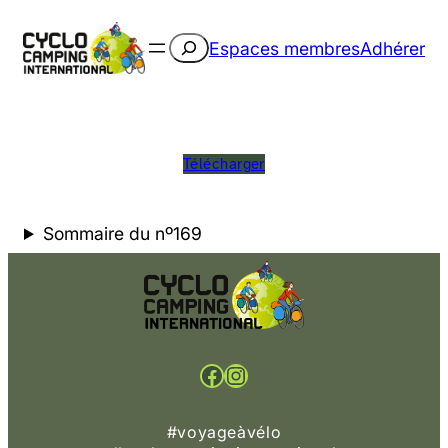
Rechercher
Espaces membres
Adhérer
Télécharger
Sommaire du nº169
Facebook
Instagram
#voyageàvélo