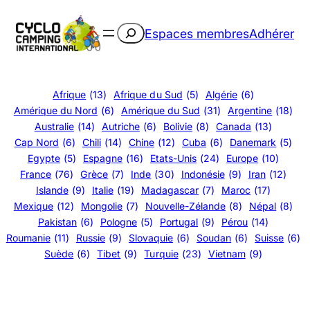
Aller
au
Rechercher
Espaces membres
Adhérer
contenu
Afrique
(13)
Afrique du Sud
(5)
Algérie
(6)
Amérique du Nord
(6)
Amérique du Sud
(31)
Argentine
(18)
Australie
(14)
Autriche
(6)
Bolivie
(8)
Canada
(13)
Cap Nord
(6)
Chili
(14)
Chine
(12)
Cuba
(6)
Danemark
(5)
Egypte
(5)
Espagne
(16)
Etats-Unis
(24)
Europe
(10)
France
(76)
Grèce
(7)
Inde
(30)
Indonésie
(9)
Iran
(12)
Islande
(9)
Italie
(19)
Madagascar
(7)
Maroc
(17)
Mexique
(12)
Mongolie
(7)
Nouvelle-Zélande
(8)
Népal
(8)
Pakistan
(6)
Pologne
(5)
Portugal
(9)
Pérou
(14)
Roumanie
(11)
Russie
(9)
Slovaquie
(6)
Soudan
(6)
Suisse
(6)
Suède
(6)
Tibet
(9)
Turquie
(23)
Vietnam
(9)