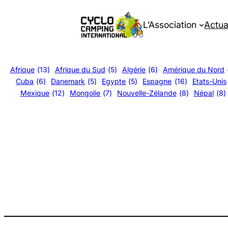
Aller
au
L’Association
Actua
contenu
Afrique
(13)
Afrique du Sud
(5)
Algérie
(6)
Amérique du Nord
Cuba
(6)
Danemark
(5)
Egypte
(5)
Espagne
(16)
Etats-Unis
Mexique
(12)
Mongolie
(7)
Nouvelle-Zélande
(8)
Népal
(8)