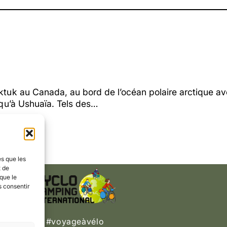
aktuk au Canada, au bord de l’océan polaire arctique a
usqu’à Ushuaïa. Tels des…
es que les
t de
que le
s consentir
#voyageàvélo