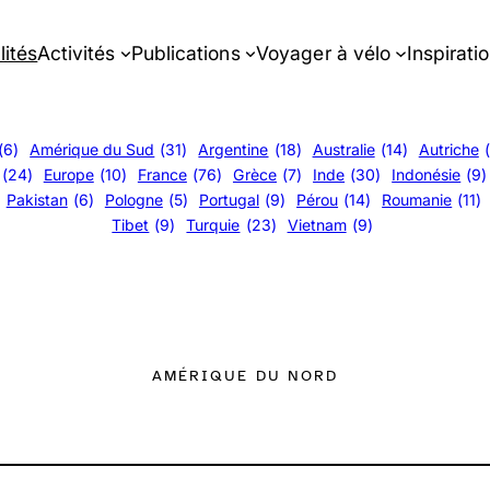
lités
Activités
Publications
Voyager à vélo
Inspirati
(6)
Amérique du Sud
(31)
Argentine
(18)
Australie
(14)
Autriche
(24)
Europe
(10)
France
(76)
Grèce
(7)
Inde
(30)
Indonésie
(9)
Pakistan
(6)
Pologne
(5)
Portugal
(9)
Pérou
(14)
Roumanie
(11)
Tibet
(9)
Turquie
(23)
Vietnam
(9)
AMÉRIQUE DU NORD