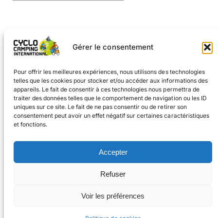
Gérer le consentement
1
2
3
Page suivante
→
Pour offrir les meilleures expériences, nous utilisons des technologies
telles que les cookies pour stocker et/ou accéder aux informations des
appareils. Le fait de consentir à ces technologies nous permettra de
traiter des données telles que le comportement de navigation ou les ID
uniques sur ce site. Le fait de ne pas consentir ou de retirer son
consentement peut avoir un effet négatif sur certaines caractéristiques
et fonctions.
Facebook
Instagram
Accepter
#voyageàvélo
Refuser
#cyclocampinginternational
CONTACT
Voir les préférences
© 2026 Cyclo
Cookies
Mentions légales
Camping International