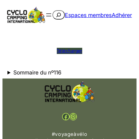
Rechercher
Espaces membres
Adhérer
Télécharger
Sommaire du nº116
Facebook
Instagram
#voyageàvélo