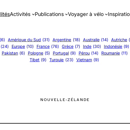
lités
Activités
Publications
Voyager à vélo
Inspirati
(6)
Amérique du Sud
(31)
Argentine
(18)
Australie
(14)
Autriche
(24)
Europe
(10)
France
(76)
Grèce
(7)
Inde
(30)
Indonésie
(9)
Pakistan
(6)
Pologne
(5)
Portugal
(9)
Pérou
(14)
Roumanie
(11)
Tibet
(9)
Turquie
(23)
Vietnam
(9)
NOUVELLE-ZÉLANDE