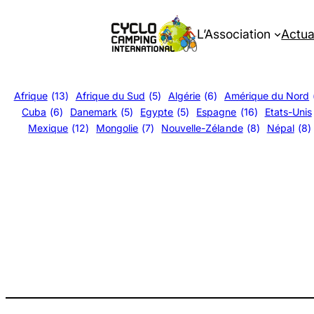
Aller
au
L’Association
Actua
contenu
Afrique
(13)
Afrique du Sud
(5)
Algérie
(6)
Amérique du Nord
Cuba
(6)
Danemark
(5)
Egypte
(5)
Espagne
(16)
Etats-Unis
Mexique
(12)
Mongolie
(7)
Nouvelle-Zélande
(8)
Népal
(8)