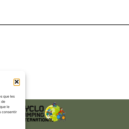
es que les
t de
que le
s consentir