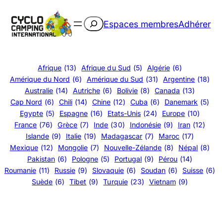
Aller
au
Rechercher
Espaces membres
Adhérer
contenu
Afrique
(13)
Afrique du Sud
(5)
Algérie
(6)
Amérique du Nord
(6)
Amérique du Sud
(31)
Argentine
(18)
Australie
(14)
Autriche
(6)
Bolivie
(8)
Canada
(13)
Cap Nord
(6)
Chili
(14)
Chine
(12)
Cuba
(6)
Danemark
(5)
Egypte
(5)
Espagne
(16)
Etats-Unis
(24)
Europe
(10)
France
(76)
Grèce
(7)
Inde
(30)
Indonésie
(9)
Iran
(12)
Islande
(9)
Italie
(19)
Madagascar
(7)
Maroc
(17)
Mexique
(12)
Mongolie
(7)
Nouvelle-Zélande
(8)
Népal
(8)
Pakistan
(6)
Pologne
(5)
Portugal
(9)
Pérou
(14)
Roumanie
(11)
Russie
(9)
Slovaquie
(6)
Soudan
(6)
Suisse
(6)
Suède
(6)
Tibet
(9)
Turquie
(23)
Vietnam
(9)