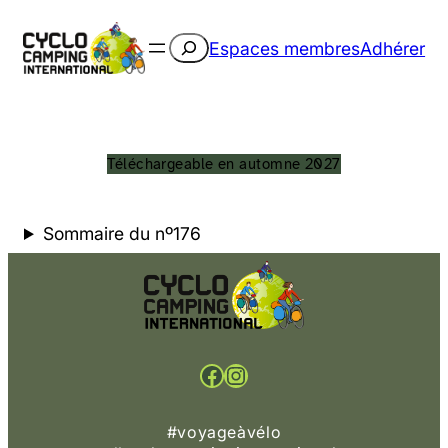
Rechercher
Espaces membres
Adhérer
Téléchargeable en automne 2027
Sommaire du nº176
Facebook
Instagram
#voyageàvélo