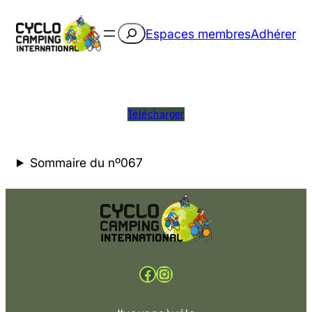
Rechercher
Espaces membres
Adhérer
Télécharger
Sommaire du nº067
Facebook
Instagram