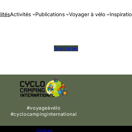
lités
Activités
Publications
Voyager à vélo
Inspirati
Télécharger
#voyageàvélo
#cyclocampinginternational
Cookies