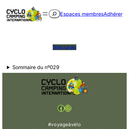
Rechercher
Espaces membres
Adhérer
Télécharger
Sommaire du nº029
Facebook
Instagram
#voyageàvélo