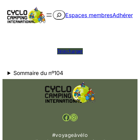
Rechercher
Espaces membres
Adhérer
Télécharger
Sommaire du nº104
Facebook
Instagram
#voyageàvélo