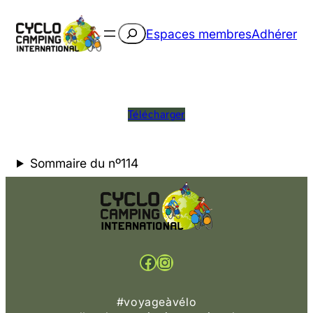
Rechercher
Espaces membres
Adhérer
Télécharger
Sommaire du nº114
Facebook
Instagram
#voyageàvélo