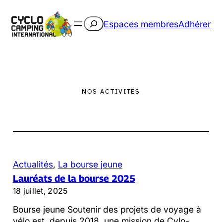
Aller
au
Rechercher
Espaces membres
Adhérer
contenu
NOS ACTIVITÉS
Actualités
, 
La bourse jeune
Lauréats de la bourse 2025
18 juillet, 2025
Bourse jeune Soutenir des projets de voyage à
vélo est, depuis 2018, une mission de Cylo-