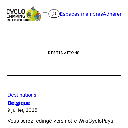
Aller
au
Rechercher
Espaces membres
Adhérer
contenu
DESTINATIONS
Destinations
Belgique
9 juillet, 2025
Vous serez redirigé vers notre WikiCycloPays