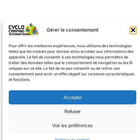
Gérer le consentement
←
Page précédente
1
2
3
4
5
6
Page suivante
→
Pour offrir les meilleures expériences, nous utilisons des technologies
telles que les cookies pour stocker et/ou accéder aux informations des
appareils. Le fait de consentir à ces technologies nous permettra de
traiter des données telles que le comportement de navigation ou les ID
uniques sur ce site. Le fait de ne pas consentir ou de retirer son
consentement peut avoir un effet négatif sur certaines caractéristiques
et fonctions.
Facebook
Instagram
Accepter
#voyageàvélo
Refuser
#cyclocampinginternational
CONTACT
Voir les préférences
© 2026 Cyclo
Cookies
Mentions légales
Camping International
Politique de cookies