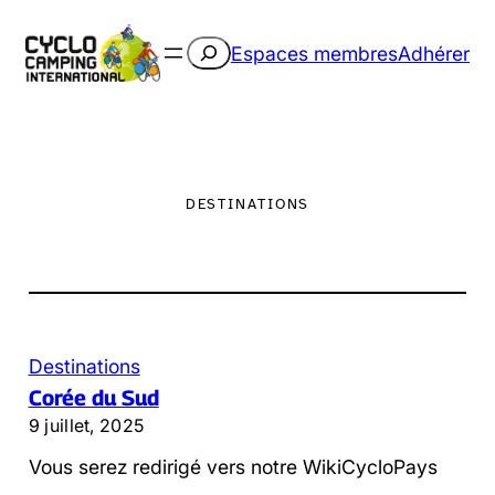
Aller
au
Rechercher
Espaces membres
Adhérer
contenu
DESTINATIONS
Destinations
Corée du Sud
9 juillet, 2025
Vous serez redirigé vers notre WikiCycloPays