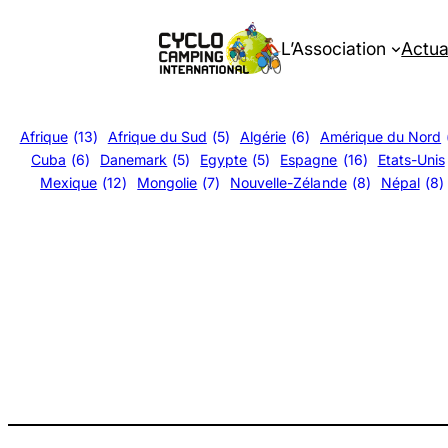
Aller
au
L’Association
Actua
contenu
Afrique
(13)
Afrique du Sud
(5)
Algérie
(6)
Amérique du Nord
Cuba
(6)
Danemark
(5)
Egypte
(5)
Espagne
(16)
Etats-Unis
Mexique
(12)
Mongolie
(7)
Nouvelle-Zélande
(8)
Népal
(8)