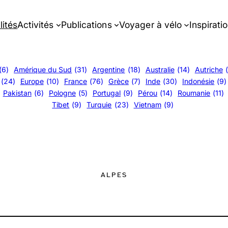
lités
Activités
Publications
Voyager à vélo
Inspirati
(6)
Amérique du Sud
(31)
Argentine
(18)
Australie
(14)
Autriche
(24)
Europe
(10)
France
(76)
Grèce
(7)
Inde
(30)
Indonésie
(9)
Pakistan
(6)
Pologne
(5)
Portugal
(9)
Pérou
(14)
Roumanie
(11)
Tibet
(9)
Turquie
(23)
Vietnam
(9)
ALPES