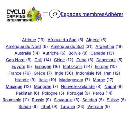
Aller
au
Rechercher
Espaces membres
Adhérer
contenu
Afrique
(13)
Afrique du Sud
(5)
Algérie
(6)
Amérique du Nord
(6)
Amérique du Sud
(31)
Argentine
(18)
Australie
(14)
Autriche
(6)
Bolivie
(8)
Canada
(13)
Cap Nord
(6)
Chili
(14)
Chine
(12)
Cuba
(6)
Danemark
(5)
Egypte
(5)
Espagne
(16)
Etats-Unis
(24)
Europe
(10)
France
(76)
Grèce
(7)
Inde
(30)
Indonésie
(9)
Iran
(12)
Islande
(9)
Italie
(19)
Madagascar
(7)
Maroc
(17)
Mexique
(12)
Mongolie
(7)
Nouvelle-Zélande
(8)
Népal
(8)
Pakistan
(6)
Pologne
(5)
Portugal
(9)
Pérou
(14)
Roumanie
(11)
Russie
(9)
Slovaquie
(6)
Soudan
(6)
Suisse
(6)
Suède
(6)
Tibet
(9)
Turquie
(23)
Vietnam
(9)