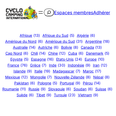
Aller
au
Rechercher
Espaces membres
Adhérer
contenu
Afrique
(13)
Afrique du Sud
(5)
Algérie
(6)
Amérique du Nord
(6)
Amérique du Sud
(31)
Argentine
(18)
Australie
(14)
Autriche
(6)
Bolivie
(8)
Canada
(13)
Cap Nord
(6)
Chili
(14)
Chine
(12)
Cuba
(6)
Danemark
(5)
Egypte
(5)
Espagne
(16)
Etats-Unis
(24)
Europe
(10)
France
(76)
Grèce
(7)
Inde
(30)
Indonésie
(9)
Iran
(12)
Islande
(9)
Italie
(19)
Madagascar
(7)
Maroc
(17)
Mexique
(12)
Mongolie
(7)
Nouvelle-Zélande
(8)
Népal
(8)
Pakistan
(6)
Pologne
(5)
Portugal
(9)
Pérou
(14)
Roumanie
(11)
Russie
(9)
Slovaquie
(6)
Soudan
(6)
Suisse
(6)
Suède
(6)
Tibet
(9)
Turquie
(23)
Vietnam
(9)