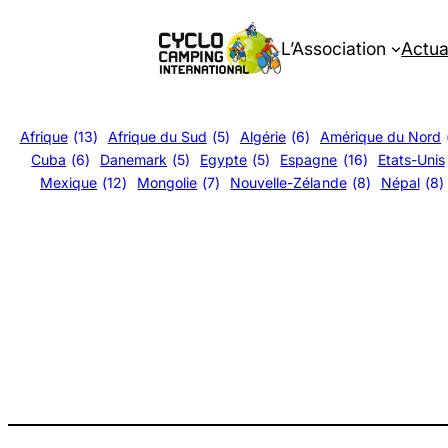
Aller
au
L’Association
Actua
contenu
Afrique
(13)
Afrique du Sud
(5)
Algérie
(6)
Amérique du Nord
Cuba
(6)
Danemark
(5)
Egypte
(5)
Espagne
(16)
Etats-Unis
Mexique
(12)
Mongolie
(7)
Nouvelle-Zélande
(8)
Népal
(8)