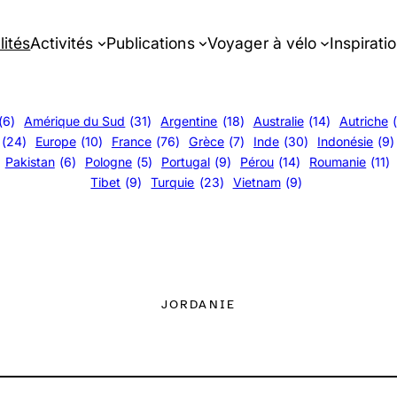
lités
Activités
Publications
Voyager à vélo
Inspirati
(6)
Amérique du Sud
(31)
Argentine
(18)
Australie
(14)
Autriche
(24)
Europe
(10)
France
(76)
Grèce
(7)
Inde
(30)
Indonésie
(9)
Pakistan
(6)
Pologne
(5)
Portugal
(9)
Pérou
(14)
Roumanie
(11)
Tibet
(9)
Turquie
(23)
Vietnam
(9)
JORDANIE