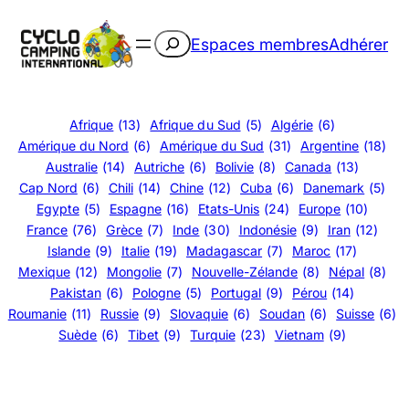
Aller
au
Rechercher
Espaces membres
Adhérer
contenu
Afrique
(13)
Afrique du Sud
(5)
Algérie
(6)
Amérique du Nord
(6)
Amérique du Sud
(31)
Argentine
(18)
Australie
(14)
Autriche
(6)
Bolivie
(8)
Canada
(13)
Cap Nord
(6)
Chili
(14)
Chine
(12)
Cuba
(6)
Danemark
(5)
Egypte
(5)
Espagne
(16)
Etats-Unis
(24)
Europe
(10)
France
(76)
Grèce
(7)
Inde
(30)
Indonésie
(9)
Iran
(12)
Islande
(9)
Italie
(19)
Madagascar
(7)
Maroc
(17)
Mexique
(12)
Mongolie
(7)
Nouvelle-Zélande
(8)
Népal
(8)
Pakistan
(6)
Pologne
(5)
Portugal
(9)
Pérou
(14)
Roumanie
(11)
Russie
(9)
Slovaquie
(6)
Soudan
(6)
Suisse
(6)
Suède
(6)
Tibet
(9)
Turquie
(23)
Vietnam
(9)