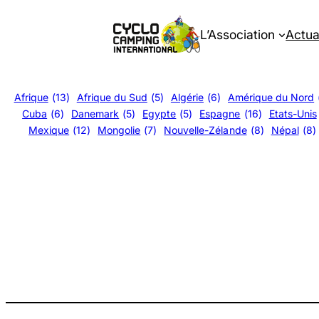
Aller
au
L’Association
Actua
contenu
Afrique
(13)
Afrique du Sud
(5)
Algérie
(6)
Amérique du Nord
Cuba
(6)
Danemark
(5)
Egypte
(5)
Espagne
(16)
Etats-Unis
Mexique
(12)
Mongolie
(7)
Nouvelle-Zélande
(8)
Népal
(8)