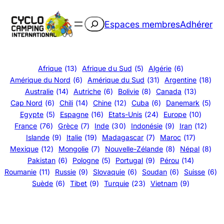
Aller
au
Rechercher
Espaces membres
Adhérer
contenu
Afrique
(13)
Afrique du Sud
(5)
Algérie
(6)
Amérique du Nord
(6)
Amérique du Sud
(31)
Argentine
(18)
Australie
(14)
Autriche
(6)
Bolivie
(8)
Canada
(13)
Cap Nord
(6)
Chili
(14)
Chine
(12)
Cuba
(6)
Danemark
(5)
Egypte
(5)
Espagne
(16)
Etats-Unis
(24)
Europe
(10)
France
(76)
Grèce
(7)
Inde
(30)
Indonésie
(9)
Iran
(12)
Islande
(9)
Italie
(19)
Madagascar
(7)
Maroc
(17)
Mexique
(12)
Mongolie
(7)
Nouvelle-Zélande
(8)
Népal
(8)
Pakistan
(6)
Pologne
(5)
Portugal
(9)
Pérou
(14)
Roumanie
(11)
Russie
(9)
Slovaquie
(6)
Soudan
(6)
Suisse
(6)
Suède
(6)
Tibet
(9)
Turquie
(23)
Vietnam
(9)